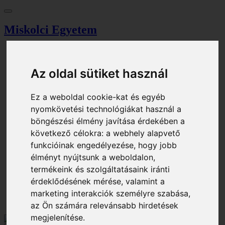
Miskolci Egyetem
Vezérlőpult
Keresés
Magazin
Az oldal sütiket használ
Tallózó
Eseménynaptár
Jegyiroda
Ez a weboldal cookie-kat és egyéb
Parkolási engedély
nyomkövetési technológiákat használ a
Eljárási díj
böngészési élmény javítása érdekében a
Kosár
következő célokra:
a webhely alapvető
Bejelentkezés
funkcióinak engedélyezése
,
hogy jobb
Regisztráció
élményt nyújtsunk a weboldalon
,
HU - Magyar
termékeink és szolgáltatásaink iránti
EN - English
érdeklődésének mérése, valamint a
Bejelentkezés
marketing interakciók személyre szabása
,
Kosár
az Ön számára relevánsabb hirdetések
megjelenítése
.