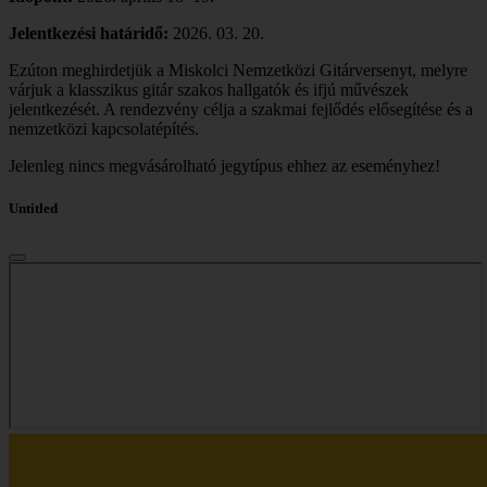
Jelentkezési határidő:
2026. 03. 20.
Ezúton meghirdetjük a Miskolci Nemzetközi Gitárversenyt, melyre
várjuk a klasszikus gitár szakos hallgatók és ifjú művészek
jelentkezését. A rendezvény célja a szakmai fejlődés elősegítése és a
nemzetközi kapcsolatépítés.
Jelenleg nincs megvásárolható jegytípus ehhez az eseményhez!
Untitled