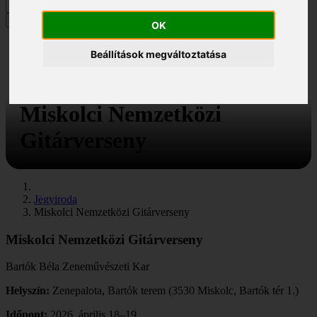
MENÜ
OK
Beállítások megváltoztatása
Miskolci Nemzetközi
Gitárverseny
Jegyiroda
Miskolci Nemzetközi Gitárverseny
Miskolci Nemzetközi Gitárverseny
Bartók Béla Zeneművészeti Kar
Helyszín:
Zenepalota, Bartók terem (3530 Miskolc, Bartók tér 1.)
Időpont:
2026. április 18–19.