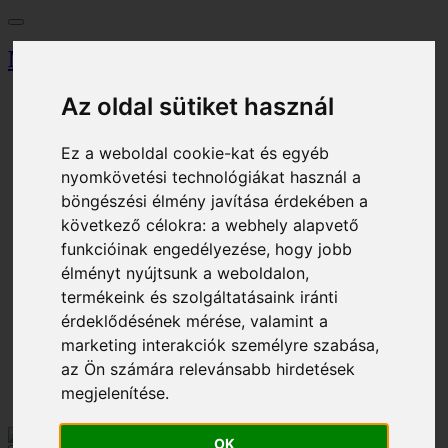
Miskolci Egyetem
Az oldal sütiket használ
Vezérlőpult
Keresés
Magazin
Ez a weboldal cookie-kat és egyéb
Tallózó
Eseménynaptár
nyomkövetési technológiákat használ a
Jegyiroda
böngészési élmény javítása érdekében a
Parkolási engedély
következő célokra:
a webhely alapvető
Eljárási díj
funkcióinak engedélyezése
,
hogy jobb
Kosár
élményt nyújtsunk a weboldalon
,
Bejelentkezés
termékeink és szolgáltatásaink iránti
Regisztráció
érdeklődésének mérése, valamint a
HU - Magyar
marketing interakciók személyre szabása
,
EN - English
az Ön számára relevánsabb hirdetések
Bejelentkezés
megjelenítése
.
Kosár
OK