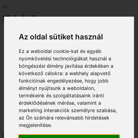
Miskolci Egyetem
Vezérlőpult
Az oldal sütiket használ
Keresés
Magazin
Tallózó
Ez a weboldal cookie-kat és egyéb
Eseménynaptár
nyomkövetési technológiákat használ a
Jegyiroda
Parkolási engedély
böngészési élmény javítása érdekében a
Eljárási díj
következő célokra:
a webhely alapvető
funkcióinak engedélyezése
,
hogy jobb
Kosár
Bejelentkezés
élményt nyújtsunk a weboldalon
,
Regisztráció
termékeink és szolgáltatásaink iránti
HU - Magyar
érdeklődésének mérése, valamint a
EN - English
marketing interakciók személyre szabása
,
az Ön számára relevánsabb hirdetések
Bejelentkezés
Kosár
megjelenítése
.