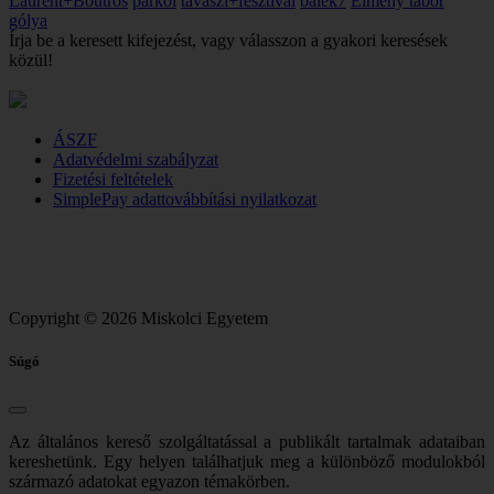
Laurent+Boutros
parkol
tavaszi+fesztival
balek7
Élmény tábor
gólya
Írja be a keresett kifejezést, vagy válasszon a gyakori keresések
közül!
ÁSZF
Adatvédelmi szabályzat
Fizetési feltételek
SimplePay adattovábbítási nyilatkozat
Copyright © 2026 Miskolci Egyetem
Súgó
Az általános kereső szolgáltatással a publikált tartalmak adataiban
kereshetünk. Egy helyen találhatjuk meg a különböző modulokból
származó adatokat egyazon témakörben.