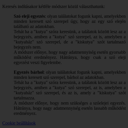
Keresés indításakor kétféle módszer közül választhatunk:
Szó eleji egyezés
: olyan találatokat fogunk kapni, amelyekben
minden keresett szó szerepel úgy, hogy az egy szó elején
található az adatokban.
Tehát ha a "kutya" szóra keresünk, a találatok között lesz az a
bejegyzés, amiben a "kutya" szó szerepel, az is, amelyben a
"kutyaház" szó szerepel, de a "kiskutya" szót tartalmazó
bejegyzés nem.
A módszer előnye, hogy nagy adatmennyiség esetén gyorsabb
működést eredményez. Hátránya, hogy csak a szó eleji
egyezést veszi figyelembe.
Egyezés bárhol
: olyan találatokat fogunk kapni, amelyekben
minden keresett szó szerepel, bárhol az adatokban.
Tehát ha a "kutya" szóra keresünk, a találatok között lesz az a
bejegyzés, amiben a "kutya" szó szerepel, az is, amelyben a
"kutyaház" szó szerepel, és az is, amely a "kiskutya" szót
tartalmazza.
A módszer előnye, hogy nem szükséges a szóelejei egyezés.
Hátránya, hogy nagy adatmennyiség esetén lassabb működést
eredményez.
Cookie beállítások