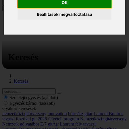
OK
MENÜ
Beállítások megváltoztatása
Keresés
Keresés
Szó eleji egyezés (ajánlott)
Egyezés bárhol (lassabb)
Gyakori keresések
nemzetközi gitárverseny
innovation
bölcsész
gitár
Laurent Boutros
tavaszi fesztival
git
2026
felvételi
program
Nemzetközi+gitárverseny
Nemzetk
gólyatábor
E/7
gitÃ¡r
Laurent
felv
tavaszi