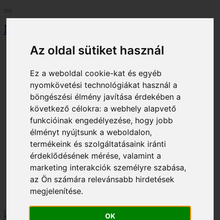
Miskolci Egyetem
Az oldal sütiket használ
Vezérlőpult
Keresés
Magazin
Ez a weboldal cookie-kat és egyéb
Tallózó
nyomkövetési technológiákat használ a
Eseménynaptár
Jegyiroda
böngészési élmény javítása érdekében a
Parkolási engedély
következő célokra:
a webhely alapvető
Eljárási díj
funkcióinak engedélyezése
,
hogy jobb
Kosár
élményt nyújtsunk a weboldalon
,
Bejelentkezés
termékeink és szolgáltatásaink iránti
Regisztráció
érdeklődésének mérése, valamint a
HU - Magyar
marketing interakciók személyre szabása
,
EN - English
az Ön számára relevánsabb hirdetések
Bejelentkezés
megjelenítése
.
Kosár
OK