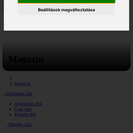
MENÜ
Beállítások megváltoztatása
Magazin
Magazin
Ajánlottak elöl
Ajánlottak elöl
Újak elöl
Régiek elöl
Minden cikk