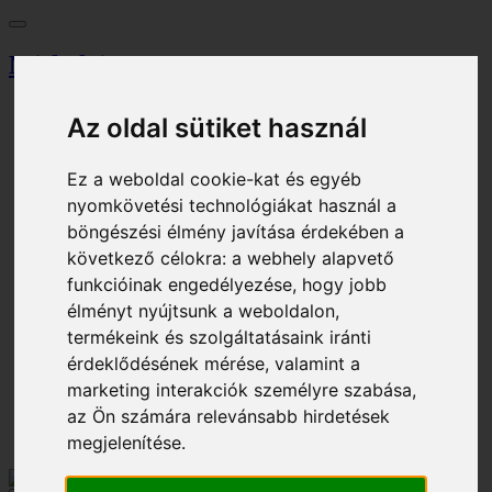
Miskolci Egyetem
Vezérlőpult
Az oldal sütiket használ
Keresés
Magazin
Tallózó
Ez a weboldal cookie-kat és egyéb
Eseménynaptár
nyomkövetési technológiákat használ a
Jegyiroda
Parkolási engedély
böngészési élmény javítása érdekében a
Eljárási díj
következő célokra:
a webhely alapvető
funkcióinak engedélyezése
,
hogy jobb
Kosár
Bejelentkezés
élményt nyújtsunk a weboldalon
,
Regisztráció
termékeink és szolgáltatásaink iránti
érdeklődésének mérése, valamint a
HU - Magyar
EN - English
marketing interakciók személyre szabása
,
az Ön számára relevánsabb hirdetések
Bejelentkezés
Kosár
megjelenítése
.