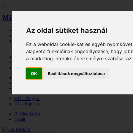
Miskolci Egyetem
Az oldal sütiket használ
Vezérlőpult
Keresés
Magazin
Ez a weboldal cookie-kat és egyéb nyomköveté
Tallózó
alapvető funkcióinak engedélyezése
,
hogy jobb
Eseménynaptár
Jegyiroda
a marketing interakciók személyre szabása
,
az
Parkolási engedély
Eljárási díj
OK
Beállítások megváltoztatása
Kosár
Bejelentkezés
Regisztráció
HU - Magyar
EN - English
Bejelentkezés
Kosár