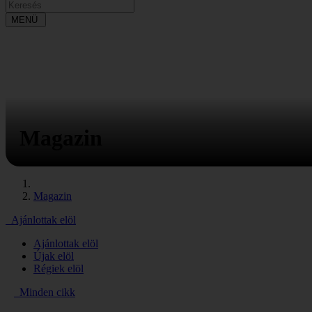
MENÜ
Magazin
Magazin
Ajánlottak elöl
Ajánlottak elöl
Újak elöl
Régiek elöl
Minden cikk