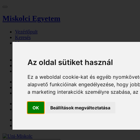
Miskolci Egyetem
Vezérlőpult
Keresés
Magazin
Tallózó
Eseménynaptár
Jegyiroda
Az oldal sütiket használ
Parkolási engedély
Eljárási díj
Ez a weboldal cookie-kat és egyéb nyomköveté
Kosár
alapvető funkcióinak engedélyezése
,
hogy jobb
Bejelentkezés
a marketing interakciók személyre szabása
,
az
Regisztráció
HU - Magyar
OK
Beállítások megváltoztatása
EN - English
Bejelentkezés
Kosár