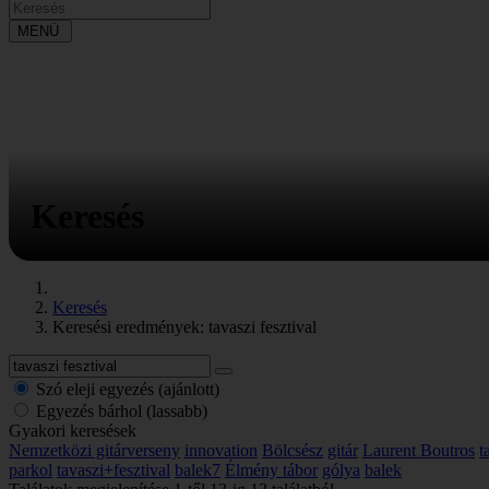
MENÜ
Keresés
Keresés
Keresési eredmények: tavaszi fesztival
Szó eleji egyezés (ajánlott)
Egyezés bárhol (lassabb)
Gyakori keresések
Nemzetközi gitárverseny
innovation
Bölcsész
gitár
Laurent Boutros
t
parkol
tavaszi+fesztival
balek7
Élmény tábor
gólya
balek