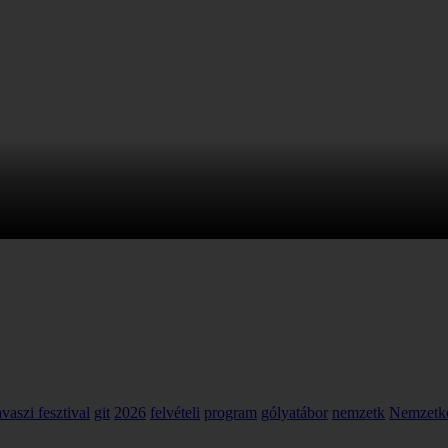
avaszi fesztival
git
2026
felvételi
program
gólyatábor
nemzetk
Nemzetkö