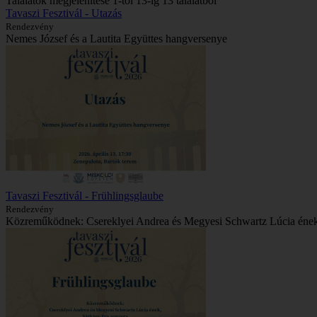
Találatok megjelenítése 1-től 13-ig 13 találatból
Tavaszi Fesztivál - Utazás
Rendezvény
Nemes József és a Lautita Együttes hangversenye
Tavaszi Fesztivál - Frühlingsglaube
Rendezvény
Közreműködnek: Csereklyei Andrea és Megyesi Schwartz Lúcia éne