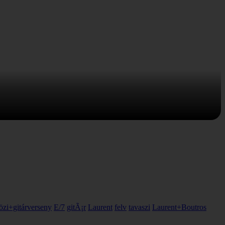
zi+gitárverseny
E/7
gitÃ¡r
Laurent
felv
tavaszi
Laurent+Boutros