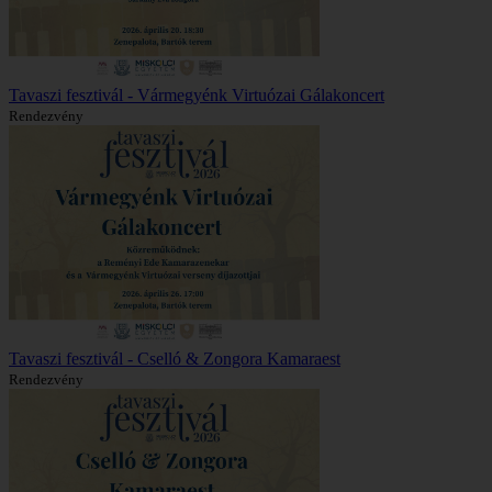
Tavaszi fesztivál - Vármegyénk Virtuózai Gálakoncert
Rendezvény
Tavaszi fesztivál - Cselló & Zongora Kamaraest
Rendezvény